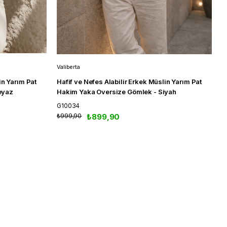
Valiberta
V
in Yarım Pat
Hafif ve Nefes Alabilir Erkek Müslin Yarım Pat
H
eyaz
Hakim Yaka Oversize Gömlek - Siyah
H
G10034
G
₺999,90
₺899,90
₺