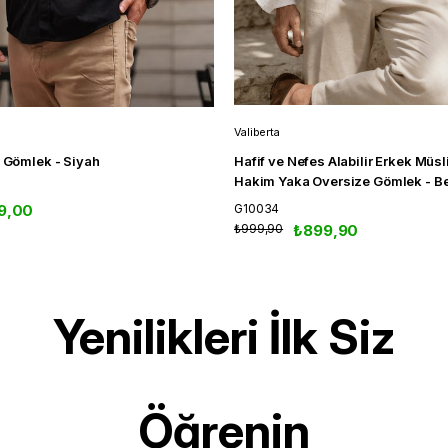
Valiberta
e Gömlek - Siyah
Hafif ve Nefes Alabilir Erkek Müsl
Hakim Yaka Oversize Gömlek - B
9,00
G10034
₺999,90
₺899,90
Yenilikleri İlk Siz
Öğrenin