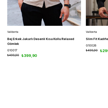
Valiberta
Valiberta
Bej Erkek Jakarlı Desenli Kısa Kollu Relaxed
Slim Fit Kadif
Gömlek
G10026
G10017
₺499,90
₺29
₺499,90
₺399,90