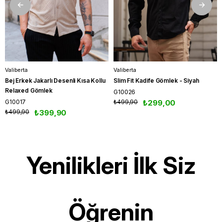
Valiberta
Valiberta
Bej Erkek Jakarlı Desenli Kısa Kollu
Slim Fit Kadife Gömlek - Siyah
Relaxed Gömlek
G10026
G10017
₺499,90
₺299,00
₺499,90
₺399,90
Yenilikleri İlk Siz
Öğrenin