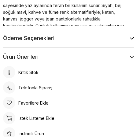
sayesinde yaz aylarında ferah bir kullanım sunar. Siyah, bej,
soğuk mavi, kahve ve füme renk alternatifleriyle; keten,
kanvas, jogger veya jean pantolonlarla rahatlıkla
kombinlenebilir. Günlük kullanımın yanı sıra yaz akşamları için
de güçlü bir stil tamamlayıcısıdır.
Ödeme Seçenekleri
Ürün Önerileri
Kritik Stok
Telefonla Sipariş
Favorilere Ekle
İstek Listeme Ekle
İndirimli Ürün