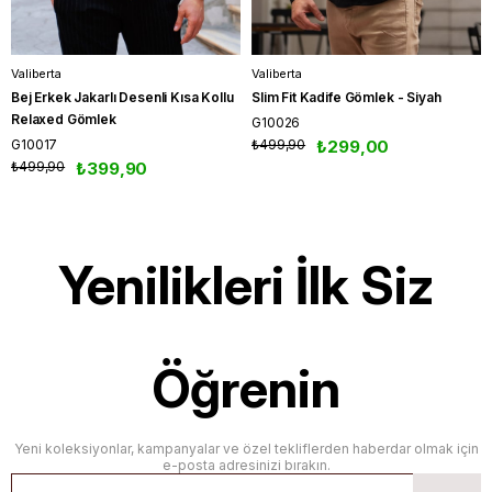
Valiberta
Valiberta
Bej Erkek Jakarlı Desenli Kısa Kollu
Slim Fit Kadife Gömlek - Siyah
Relaxed Gömlek
G10026
G10017
₺499,90
₺299,00
₺499,90
₺399,90
Yenilikleri İlk Siz
Öğrenin
Yeni koleksiyonlar, kampanyalar ve özel tekliflerden haberdar olmak için
e-posta adresinizi bırakın.