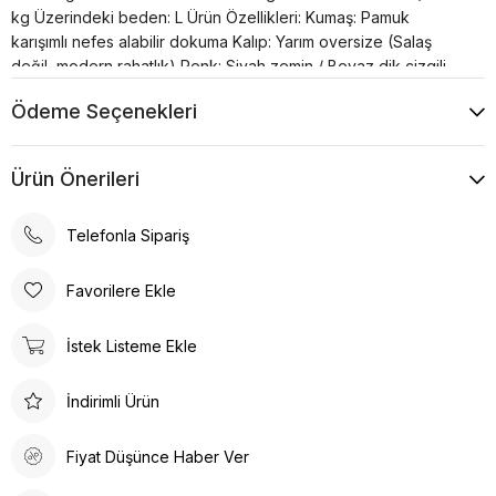
kg Üzerindeki beden: L Ürün Özellikleri: Kumaş: Pamuk
karışımlı nefes alabilir dokuma Kalıp: Yarım oversize (Salaş
değil, modern rahatlık) Renk: Siyah zemin / Beyaz dik çizgili
Düğmeli ön kapama Günlük ve şık kombinler için uygundur 🧼
Ödeme Seçenekleri
Bakım Talimatı: 30°C’de makinede yıkanabilir Düşük ısıda
ütüleme önerilir Kurutma makinesi kullanımı önerilmez 🎯 Stil
Önerisi: Scorsese gömleğini siyah slim fit pantolon ve deri
Ürün Önerileri
sneaker ile kombinleyerek metropol havasını tamamlayabilirsin.
Güneş gözlüğü ekleyerek sahne senin!
Telefonla Sipariş
Favorilere Ekle
İstek Listeme Ekle
İndirimli Ürün
Fiyat Düşünce Haber Ver