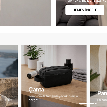
Polo Yaka, Bisiklet Yaka, Ya
HEMEN İNCELE
a
Pantolon
zi tamamlayacak olan o
En rahat pantolonlara hemen göz at