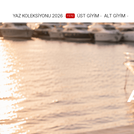
YAZ KOLEKSİYONU 2026
ÜST GİYİM
ALT GİYİM
YENİ
AKDENİZ ESTE
İkinci Ürüne %10 İndirim