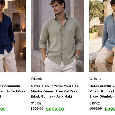
Valiberta
Valiberta
arım Oversize
Nefes Alabilir Yarım Oversize
Nefes Alabilir 
un Kol Yakalı
Müslin Kumaş Uzun Kol Yakalı
Müslin Kumaş U
çık Haki
Erkek Gömlek - Soğuk Mavi
Erkek Gömlek -
G10102
G10102
,90
₺999,99
₺899,90
₺999,90
₺899