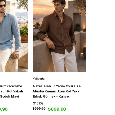
Valiberta
Valiberta
Yarım Oversize
Çift Kulplu Deri Görünümlü Erkek
Pera Kumaş K
zun Kol Yakalı
El Çantası - Siyah
Yarım Oversiz
 Kahve
Gömlek - Laciv
CAN10001
₺549,90
₺449,90
G10118
,90
₺899,90
₺74